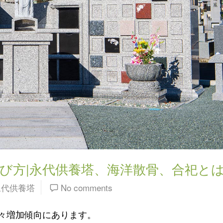
選び方|永代供養塔、海洋散骨、合祀と
永代供養塔
No comments
々増加傾向にあります。